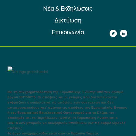
Νέα & Εκδηλώσεις
Δικτύωση
Επικοινωνία
Με τη συγχρηματοδότηση της Ευρωπαϊκής Ένωσης υπό τον αριθμό
έργου 101158215. Οι απόψεις και οι γνώμες που διατυπώνονται
εκφράζουν αποκλειστικά τις απόψεις των συντακτών και δεν
αντιπροσωπεύουν κατ’ ανάγκη τις απόψεις της Ευρωπαϊκής Ένωσης
ή του Ευρωπαϊκού Εκτελεστικού Οργανισμού για το Κλίμα, τις
Υποδομές και το Περιβάλλον (CINEA). Η Ευρωπαϊκή Ένωση και ο
CINEA δεν μπορούν να θεωρηθούν υπεύθυνοι για τις εκφραζόμενες
απόψεις.
Το έργο συγχρηματοδοτείται από το Πράσινο Ταμείο.